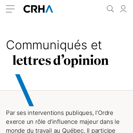
Aller
Retour
Recher
Vo
au
à
do
Menu
contenu
l’accueil
Communiqués et
lettres d’opinion
Par ses interventions publiques, l’Ordre
exerce un rôle d’influence majeur dans le
monde du travail au Québec. Il participe