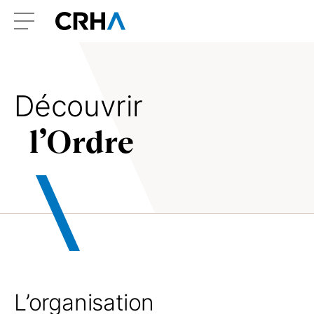
Aller
Retour
au
à
Menu
contenu
l’accueil
Découvrir
l’Ordre
L’organisation