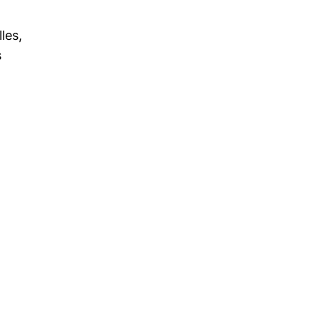
les,
s