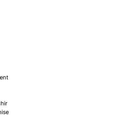
ment
hir
mise
à