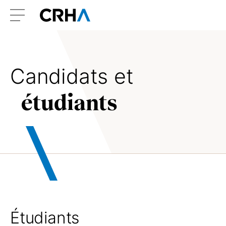
Aller
Retour
au
à
Menu
contenu
l’accueil
Candidats et
étudiants
Étudiants