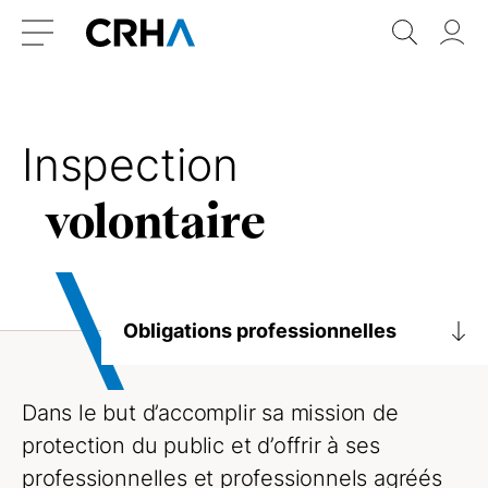
Aller
Retour
Recher
Vo
au
à
do
Menu
contenu
l’accueil
Inspection
volontaire
Obligations professionnelles
Déontologie et normes de pratiques
Dans le but d’accomplir sa mission de
Lignes directrices et avis
protection du public et d’offrir à ses
Obligations
professionnelles et professionnels agréés