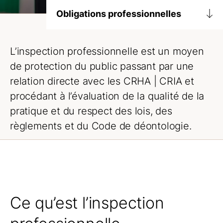
Obligations professionnelles
Déontologie et normes de pratiques
L’inspection professionnelle est un moyen
Lignes directrices et avis
de protection du public passant par une
Obligations
relation directe avec les
CRHA | CRIA
et
procédant à l’évaluation de la qualité de la
Formation continue
pratique et du respect des lois, des
Fournisseurs d’activités de formation
préapprouvées
règlements et du Code de déontologie.
Inspection professionnelle
Comment se déroule une inspection
professionnelle
Inspection professionnelle ECH
Ce qu’est l’inspection
Inspection volontaire