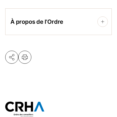
À propos de l’Ordre
+
Regroupant 12 000 professionnelles et
professionnels agréés, l’Ordre des
conseillers en ressources humaines agréés
est la référence en matière de pratiques de
gestion des RH. Il assure la protection du
public et contribue à l’avancement des
CRHA | CRIA. Par ses interventions
publiques, il exerce un rôle majeur
d’influence dans le monde du travail au
Québec. L’Ordre participe ainsi activement
au maintien de l’équilibre entre la réussite