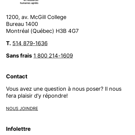
des organisations et le bien-être de la
main-d’œuvre. Pour en savoir plus,
1200, av. McGill College
visitez
ordrecrha.org
.
Bureau 1400
Montréal (Québec) H3B 4G7
Contact :
presse@ordrecrha.org
T.
514 879-1636
Sans frais
1 800 214-1609
Contact
Vous avez une question à nous poser? Il nous
fera plaisir d’y répondre!
NOUS JOINDRE
Infolettre