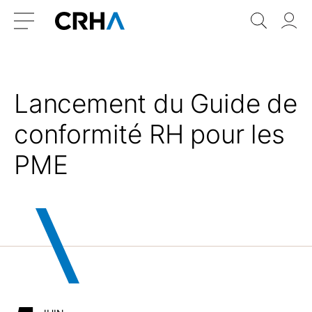
Aller
Retour
Recher
Vo
au
à
do
Menu
contenu
l’accueil
Lancement du Guide de
conformité RH pour les
PME