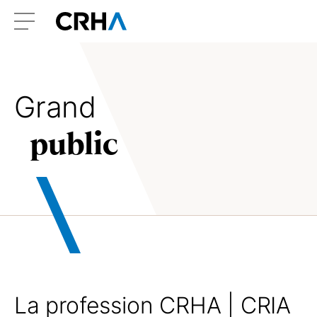
Aller
Retour
au
à
Menu
contenu
l’accueil
Grand
public
La profession
CRHA | CRIA