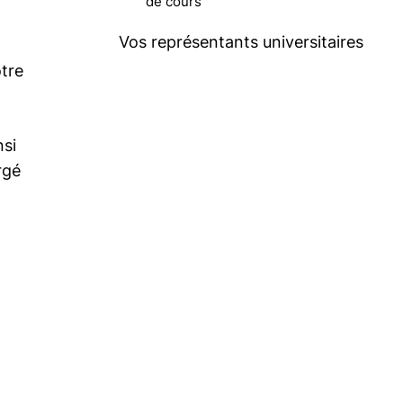
de cours
Vos représentants universitaires
tre
nsi
rgé