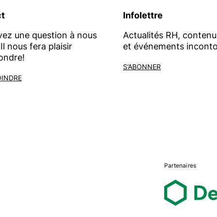
t
Infolettre
vez une question à nous
Actualités RH, contenu
Il nous fera plaisir
et événements inconto
ondre!
S’ABONNER
OINDRE
Partenaires