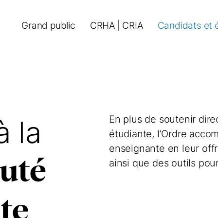
Grand public
CRHA | CRIA
Candidats et 
En plus de soutenir dire
 la
étudiante, l’Ordre acc
enseignante en leur off
uté
ainsi que des outils pou
te