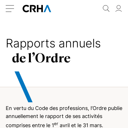
Aller
Retour
Recher
Vo
au
à
do
Menu
contenu
l’accueil
Rapports annuels
de l’Ordre
En vertu du Code des professions, l’Ordre publie
annuellement le rapport de ses activités
er
comprises entre le 1
avril et le 31 mars.