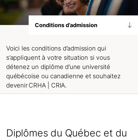
Conditions d’admission
Diplômes universitaires
Voici les conditions d’admission qui
Canadiens
s’appliquent à votre situation si vous
Internationaux
détenez un diplôme d’une université
québécoise ou canadienne et souhaitez
Épreuves d’équivalence
devenir
CRHA | CRIA
.
Examen
Portfolio
Formation éthique et déontologie
Maîtrise du français
Diplômes du Québec et du