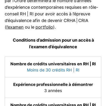
par l’Ordre déterminera le nombre d’années
Les programmes universitaires donnant un
d’expérience contemporaines requises en rôle-
accès direct au titre évoluent dans le
conseil
RH | RI
pour avoir accès à l’épreuve
temps afin d’intégrer les compétences
d’équivalence afin de devenir CRHA | CRIA
jugées essentielles à la profession de nos
(
l’examen
ou le
portfolio
).
jours et dans un avenir prévisible.
Conditions d’admission pour un accès à
Si vous avez obtenu un de ces diplômes
l’examen d’équivalence
avant la période indiquée, une analyse
approfondie de vos crédits RH | RI sera
Nombre de crédits universitaires en
RH | RI
effectuée par notre équipe pour déterminer
Moins de 30 crédits
RH | RI
si vous possédez tous les crédits RH | RI
requis pour un accès direct au titre ou si
Expérience professionnelle à démontrer
vous devez passer par
l’examen
ou le
3 années
portfolio
.
Nombre de crédits universitaires en
RH | RI