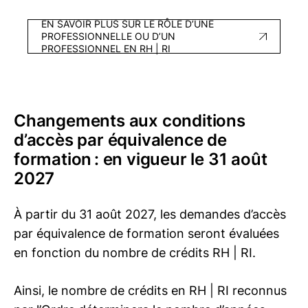
affaires avec concentration en gestion
EN SAVOIR PLUS SUR LE RÔLE D’UNE
des ressources humaines
.
PROFESSIONNELLE OU D’UN
PROFESSIONNEL EN RH | RI
Université du Québec à
Rimouski (inscription depuis sept. 2025) :
Baccalauréat en gestion des ressources
Changements aux conditions
humaines et de la santé et sécurité au
d’accès par équivalence de
travail
formation : en vigueur le 31 août
2027
Vous pourrez devenir
CRHA | CRIA
sans
avoir à réussir une épreuve d’équivalence.
À partir du 31 août 2027, les demandes d’accès
par équivalence de formation seront évaluées
en fonction du nombre de crédits
RH | RI
.
Accès direct au titre
CRHA | CRIA
:
analyse des diplômes antérieurs à 2018
Ainsi, le nombre de crédits en
RH | RI
reconnus