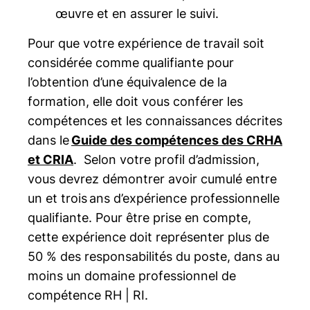
sont primordiales pour l’avancement de la
œuvre et en assurer le suivi.
administration des affaires,
profession et elles génèrent des retombées
Veuillez noter que des changements aux
cheminement spécialisé en gestion des
dont tous les CRHA et CRIA bénéficient.
Pour que votre expérience de travail soit
conditions d’accès par équivalence de
ressources humaines
considérée comme qualifiante pour
formation seront en vigueur le 31 août
Ainsi, vous pouvez devenir
CRHA | CRIA
,
Université du Québec en Abitibi-
l’obtention d’une équivalence de la
2027. Pour en savoir, plus consulter la
sans avoir à réussir une épreuve
Témiscamingue (inscription depuis sept.
formation, elle doit vous conférer les
rubrique ci-bas.
d’équivalence. Il vous suffit de déposer
2022) :
Baccalauréat en administration
compétences et les connaissances décrites
votre demande d’admission avec les pièces
des affaires avec majeure en gestion des
dans le
Guide des compétences des CRHA
justificatives. Sachez que vous bénéficiez
ressources humaines et mineure en
et CRIA
. Selon votre profil d’admission,
aussi d’un
tarif préférentiel
sur votre
santé, sécurité et relations de travail
vous devrez démontrer avoir cumulé entre
cotisation annuelle.
un et trois ans d’expérience professionnelle
HEC Montréal (inscription depuis sept.
qualifiante. Pour être prise en compte,
2018) :
Baccalauréat en administration
cette expérience doit représenter plus de
des affaires (Gestion des ressources
50 % des responsabilités du poste, dans au
humaines – profil CRHA)
moins un domaine professionnel de
TÉLUQ (inscription depuis sept. 2018) :
compétence RH | RI.
Baccalauréat en administration des