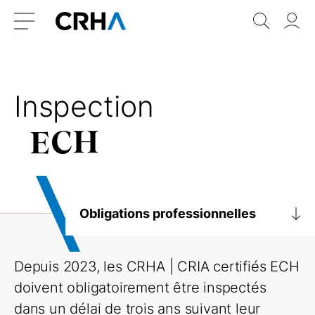
Aller
Retour
Recher
Vo
au
à
do
Menu
contenu
l’accueil
Inspection
ECH
Obligations professionnelles
Déontologie et normes de pratiques
Depuis 2023, les
CRHA | CRIA
certifiés ECH
Lignes directrices et avis
doivent obligatoirement être inspectés
Obligations
dans un délai de trois ans suivant leur