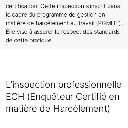
certification. Cette inspection s’inscrit dans
Formation continue
le cadre du programme de gestion en
Fournisseurs d’activités de formation
préapprouvées
matière de harcèlement au travail (PGMHT).
Elle vise à assurer le respect des standards
Inspection professionnelle
de cette pratique.
Comment se déroule une inspection
professionnelle
Inspection professionnelle ECH
Inspection volontaire
Assurance responsabilité
L’inspection professionnelle
professionnelle
ECH (Enquêteur Certifié en
matière de Harcèlement)