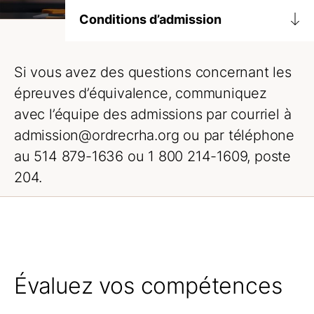
Conditions d’admission
Diplômes universitaires
Si vous avez des questions concernant les
Canadiens
épreuves d’équivalence, communiquez
Internationaux
avec l’équipe des admissions par courriel à
admission@ordrecrha.org ou par téléphone
Épreuves d’équivalence
au 514 879-1636 ou 1 800 214-1609, poste
Examen
204.
Portfolio
Formation éthique et déontologie
Maîtrise du français
Évaluez vos compétences