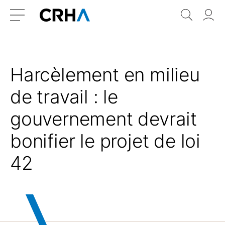
Aller
Retour
Recher
Vo
au
à
do
Menu
contenu
l’accueil
Harcèlement en milieu
de travail : le
gouvernement devrait
bonifier le projet de loi
42