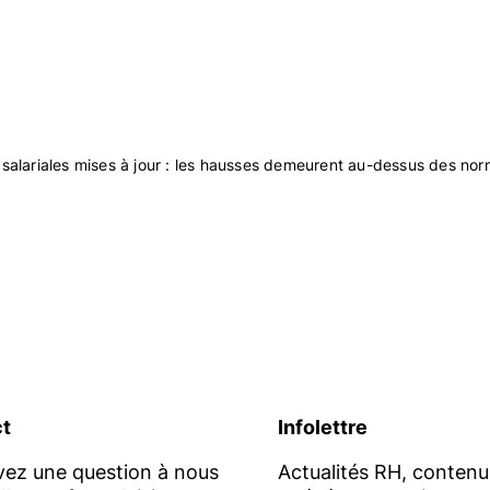
ancement des CRHA | CRIA. Par ses interventions publi
le monde du travail au Québec. L’Ordre participe ains
la réussite des organisations et le bien-être de la mai
.org
.
 salariales mises à jour : les hausses demeurent au-dessus des nor
org
t
Infolettre
vez une question à nous
Actualités RH, contenu