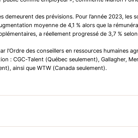
s demeurent des prévisions. Pour l’année 2023, les 
ugmentation moyenne de 4,1 % alors que la rémunér
pplémentaires, a réellement progressé de 3,7 % selon
 par l’Ordre des conseillers en ressources humaines ag
tion : CGC-Talent (Québec seulement), Gallagher, M
ent), ainsi que WTW (Canada seulement).
elles et professionnels agréés, l’Ordre des conseill
nce en matière de pratiques de gestion des RH. Il ass