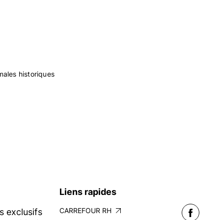
ques, il exerce un
i activement au
n-d’œuvre. Pour en
males historiques
Liens rapides
CARREFOUR RH
s exclusifs