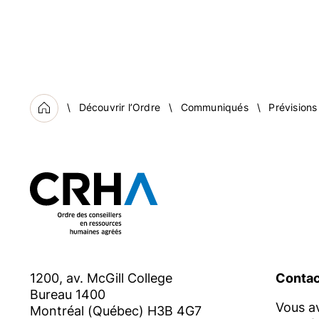
du public et contribue à l’av
rôle majeur d’influence dans 
maintien de l’équilibre entre 
savoir plus, visitez
ordrecrha
Découvrir l’Ordre
Communiqués
Prévisions
Accueil
Contact :
presse@ordrecrha.
1200, av. McGill College
Contac
Bureau 1400
Vous a
Montréal (Québec) H3B 4G7