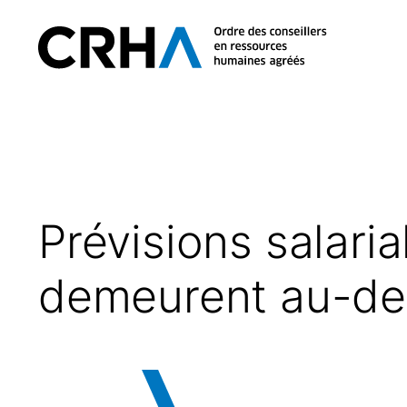
Aller
au
Retour
contenu
à
l’accueil
Prévisions salaria
demeurent au-des