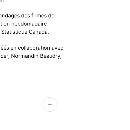
sondages des firmes de
ation hebdomadaire
 Statistique Canada.
réés en collaboration avec
ercer, Normandin Beaudry,
+
ers en ressources
ure la protection