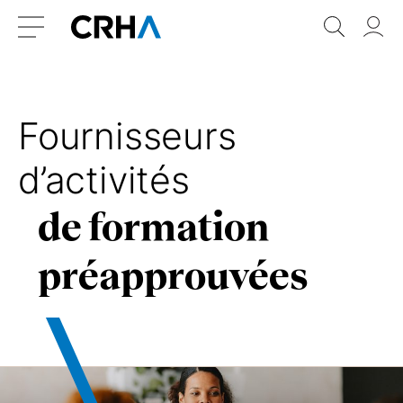
Aller
Retour
Recher
Vo
au
à
do
Menu
contenu
l’accueil
Fournisseurs
d’activités
de formation
préapprouvées