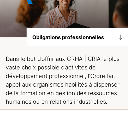
Obligations professionnelles
Déontologie et normes de pratiques
Dans le but d’offrir aux
CRHA | CRIA
le plus
Lignes directrices et avis
vaste choix possible d’activités de
Obligations
développement professionnel, l’Ordre fait
appel aux organismes habilités à dispenser
Formation continue
de la formation en gestion des ressources
Fournisseurs d’activités de formation
préapprouvées
humaines ou en relations industrielles.
Inspection professionnelle
Comment se déroule une inspection
professionnelle