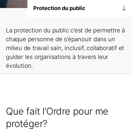
Protection du public
Que fait l’Ordre pour me protéger?
La protection du public c’est de permettre à
Avis de radiation
chaque personne de s’épanouir dans un
Décisions du conseil de discipline
milieu de travail sain, inclusif, collaboratif et
Accueil
guider les organisations à travers leur
Conflit d’honoraires
évolution.
Usage inapproprié
Le système professionnel au Québec
Signalez l’usurpation du titre
Que fait l’Ordre pour me
protéger?