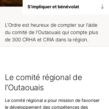
S’impliquer et bénévolat
S’impliquer à l’Ordre
L’Ordre est heureux de compter sur l’aide
Comités régionaux
du comité de l’Outaouais qui compte plus
Abitibi-Témiscamingue et Nord-du-
de 300 CRHA et CRIA dans la région.
Québec
Estrie
Lanaudière
Laurentides
Le comité régional de
Mauricie
Montérégie
l’Outaouais
Outaouais
Capitale-Nationale et Chaudière-
Le comité régional a pour mission de favoriser
Appalaches
le développement des compétences des