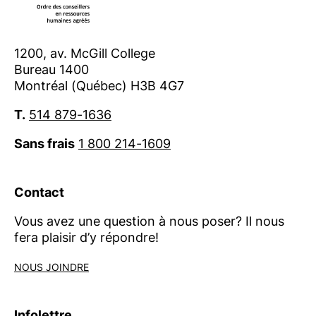
C’est à la suite de l’analyse approfondie des
documents que vous nous remettrez que le
comité des équivalences pourra prendre sa
1200, av. McGill College
Bureau 1400
décision.
Montréal (Québec) H3B 4G7
Pour toute question concernant les
T.
514 879-1636
conditions d’admission, nous vous invitons
Sans frais
1 800 214-1609
à nous contacter au 1800-214-1609/514-
879-1636, poste 204.
Contact
Vous avez une question à nous poser? Il nous
fera plaisir d’y répondre!
NOUS JOINDRE
Infolettre