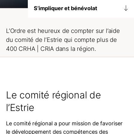
S’impliquer et bénévolat
S’impliquer à l’Ordre
L’Ordre est heureux de compter sur l’aide
Comités régionaux
du comité de l’Estrie qui compte plus de
Abitibi-Témiscamingue et Nord-du-
400
CRHA | CRIA
dans la région.
Québec
Estrie
Lanaudière
Laurentides
Le comité régional de
Mauricie
Montérégie
l’Estrie
Outaouais
Capitale-Nationale et Chaudière-
Le comité régional a pour mission de favoriser
Appalaches
le développement des compétences des