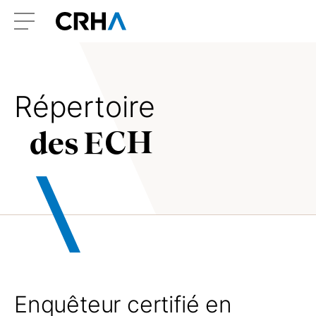
Aller
Retour
au
à
Menu
contenu
l’accueil
Répertoire
des ECH
Enquêteur certifié en