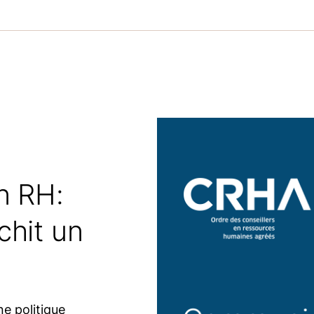
n RH:
chit un
ne politique