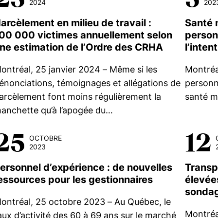
2024
202
arcèlement en milieu de travail :
Santé 
00 000 victimes annuellement selon
person
ne estimation de l’Ordre des CRHA
l’inten
ontréal, 25 janvier 2024 – Même si les
Montréa
énonciations, témoignages et allégations de
personn
arcèlement font moins régulièrement la
santé m
anchette qu’à l’apogée du…
25
12
OCTOBRE
2023
ersonnel d’expérience : de nouvelles
Transpa
essources pour les gestionnaires
élevées
sondag
ontréal, 25 octobre 2023 – Au Québec, le
Montréa
aux d’activité des 60 à 69 ans sur le marché