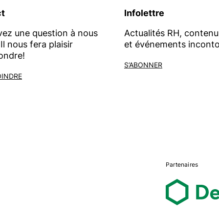
t
Infolettre
vez une question à nous
Actualités RH, contenu
Il nous fera plaisir
et événements inconto
ondre!
S’ABONNER
OINDRE
Partenaires