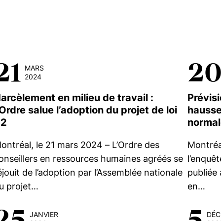
21
2
MARS
2024
arcèlement en milieu de travail :
Prévisi
’Ordre salue l’adoption du projet de loi
hausse
42
normal
ontréal, le 21 mars 2024 – L’Ordre des
Montréa
onseillers en ressources humaines agréés se
l’enquêt
éjouit de l’adoption par l’Assemblée nationale
publiée 
u projet…
en…
25
5
JANVIER
DÉC