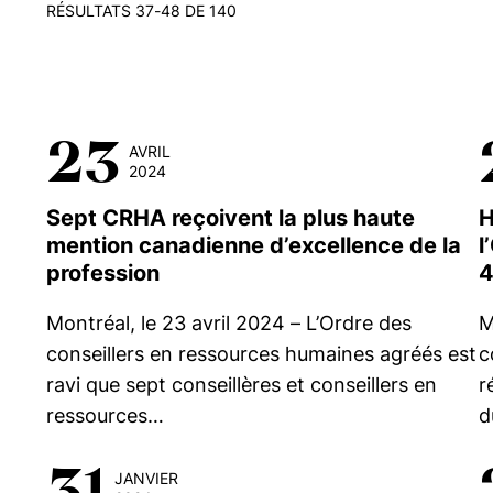
RÉSULTATS 37-48 DE 140
23
AVRIL
2024
Sept CRHA reçoivent la plus haute
H
mention canadienne d’excellence de la
l
profession
Montréal, le 23 avril 2024 – L’Ordre des
M
conseillers en ressources humaines agréés est
c
ravi que sept conseillères et conseillers en
r
ressources…
d
31
JANVIER