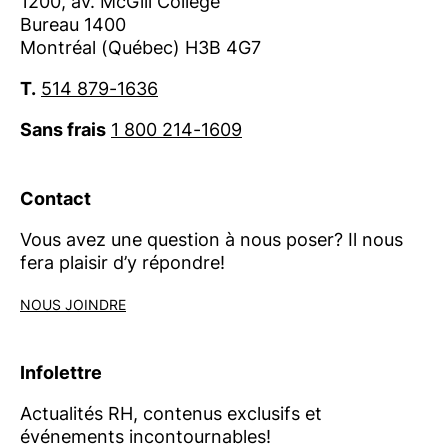
1200, av. McGill College
visitez
ordrecrha.org
.
Bureau 1400
Montréal (Québec) H3B 4G7
Contact :
presse@ordrecrha.org
T.
514 879-1636
Sans frais
1 800 214-1609
Contact
Vous avez une question à nous poser? Il nous
fera plaisir d’y répondre!
NOUS JOINDRE
Infolettre
Actualités RH, contenus exclusifs et
événements incontournables!