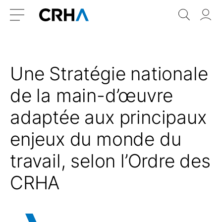
Aller
Retour
Recher
Vo
au
à
do
Menu
contenu
l’accueil
Une Stratégie nationale
de la main-d’œuvre
adaptée aux principaux
enjeux du monde du
travail, selon l’Ordre des
CRHA