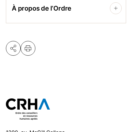
À propos de l’Ordre
+
Regroupant 12 000 professionnelles et
professionnels agréés, l’Ordre des
conseillers en ressources humaines agréés
est la référence en matière de pratiques de
gestion des RH. Il assure la protection du
public et contribue à l’avancement des
CRHA | CRIA. Par ses interventions
publiques, il exerce un rôle majeur
d’influence dans le monde du travail au
Québec. L’Ordre participe ainsi activement
au maintien de l’équilibre entre la réussite
des organisations et le bien-être de la
main-d’œuvre. Pour en savoir plus,