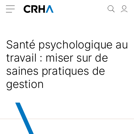
Aller
Retour
Recher
Vo
au
à
do
Menu
contenu
l’accueil
Santé psychologique au
travail : miser sur de
saines pratiques de
gestion