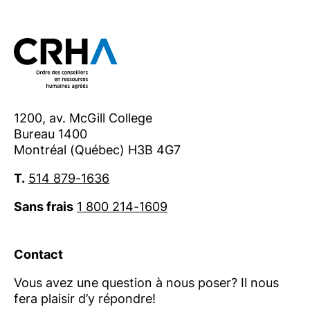
publiques, il exerce un rôle majeur
d’influence dans le monde du travail au
Québec. L’Ordre participe ainsi activement
au maintien de l’équilibre entre la réussite
des organisations et le bien-être de la
main-d’œuvre. Pour en savoir plus,
1200, av. McGill College
visitez
ordrecrha.org
.
Bureau 1400
Montréal (Québec) H3B 4G7
Contact :
presse@ordrecrha.org
T.
514 879-1636
Sans frais
1 800 214-1609
Contact
Vous avez une question à nous poser? Il nous
fera plaisir d’y répondre!