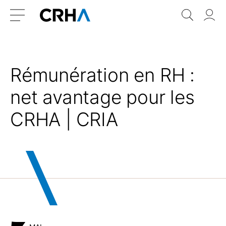
Aller
Retour
Recher
Vo
au
à
do
Menu
contenu
l’accueil
Rémunération en RH :
net avantage pour les
CRHA | CRIA