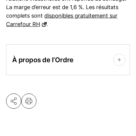
La marge d’erreur est de 1,6 %. Les résultats
complets sont
disponibles gratuitement sur
Carrefour RH
.
À propos de l’Ordre
+
Regroupant 12 000 professionnelles et
professionnels agréés, l’Ordre des
conseillers en ressources humaines agréés
est la référence en matière de pratiques de
gestion des RH. Il assure la protection du
public et contribue à l’avancement des
CRHA | CRIA. Par ses interventions