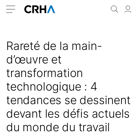
Aller
Retour
Recher
Vo
au
à
do
Menu
contenu
l’accueil
Rareté de la main-
d’œuvre et
transformation
technologique : 4
tendances se dessinent
devant les défis actuels
du monde du travail