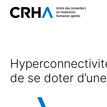
Aller
au
Retour
contenu
à
l’accueil
Hyperconnectivité
de se doter d’une