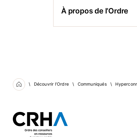
À propos de l’Ordre
Regroupant 12 000 professionn
humaines agréés est la référe
du public et contribue à l’av
rôle majeur d’influence dans 
maintien de l’équilibre entre 
savoir plus, visitez
ordrecrha
Découvrir l’Ordre
Communiqués
Hyperconne
Accueil
Contact :
presse@ordrecrha.