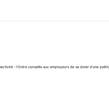
elles et professionnels agréés, l’Ordre des conseill
nce en matière de pratiques de gestion des RH. Il ass
ancement des CRHA | CRIA. Par ses interventions publi
le monde du travail au Québec. L’Ordre participe ains
la réussite des organisations et le bien-être de la mai
.org
.
ctivité : l’Ordre conseille aux employeurs de se doter d’une politi
org