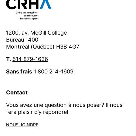
Québec. L’Ordre participe ainsi activement
au maintien de l’équilibre entre la réussite
des organisations et le bien-être de la
main-d’œuvre. Pour en savoir plus,
1200, av. McGill College
visitez
ordrecrha.org
.
Bureau 1400
Montréal (Québec) H3B 4G7
Contact :
presse@ordrecrha.org
T.
514 879-1636
Sans frais
1 800 214-1609
Contact
Vous avez une question à nous poser? Il nous
fera plaisir d’y répondre!
NOUS JOINDRE