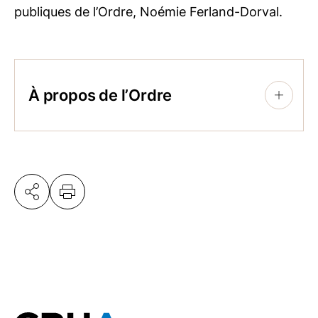
publiques de l’Ordre, Noémie Ferland-Dorval.
À propos de l’Ordre
+
Regroupant 12 000 professionnelles et
professionnels agréés, l’Ordre des
conseillers en ressources humaines agréés
est la référence en matière de pratiques de
gestion des RH. Il assure la protection du
public et contribue à l’avancement des
CRHA | CRIA. Par ses interventions
publiques, il exerce un rôle majeur
d’influence dans le monde du travail au