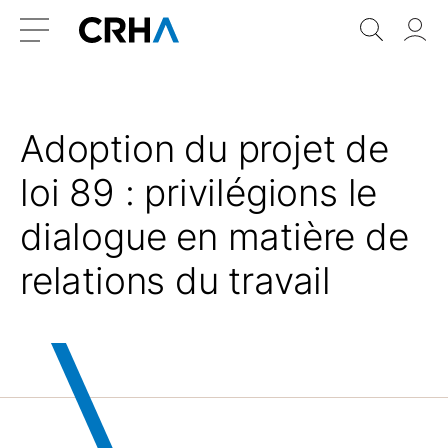
Aller
Retour
Recher
Vo
au
à
do
Menu
contenu
l’accueil
Adoption du projet de
loi 89 : privilégions le
dialogue en matière de
relations du travail