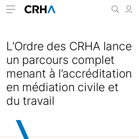
Aller
Retour
Recher
Vo
au
à
do
Menu
contenu
l’accueil
L’Ordre des CRHA lance
un parcours complet
menant à l’accréditation
en médiation civile et
du travail