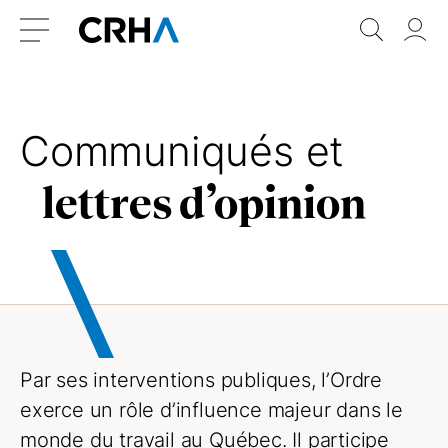
Aller
Retour
Recher
Vo
au
à
do
Menu
contenu
l’accueil
Communiqués et
lettres d’opinion
Par ses interventions publiques, l’Ordre
exerce un rôle d’influence majeur dans le
monde du travail au Québec. Il participe