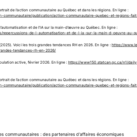
ortrait de l’action communautaire au Québec et dans les régions. En ligne :
ion-communautaire/publication/action-communautaire-quebec-et-regions-faits
’automatisation et de l’IA sur la main-d’œuvre au Québec. En ligne :
ons/repercussions-de-l-automatisation-et-de-l-ia-sur-la-main-d-oeuvre-au-
2025). Voici les trois grandes tendances RH en 2026. En ligne :
https://www.l
-grandes-tendances-rh-en-2026/
ulation active, février 2026. En ligne :
https://www150.statcan.gc.ca/n1/dai
ortrait de l’action communautaire au Québec et dans les régions. En ligne :
ion-communautaire/publication/action-communautaire-quebec-et-regions-faits
es communautaires : des partenaires d’affaires économiques