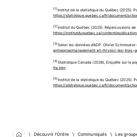
[1]
Institut de la statistique du Québec (2025). P
https://statistique.quebec.ca/fr/document/act
[2]
Institut du Québec (2025). Répercussions de l
https://institutduquebec.ca/content/publicati
[3]
Selon les données d’ADP. Olivier Schmouker (
entreprise/management-et-rh/voici-les-trois
[4]
Statistique Canada (2026), Enquête sur la pop
fra.htm
[5]
Institut de la statistique du Québec (2025). P
https://statistique.quebec.ca/fr/document/act
Découvrir l’Ordre
Communiqués
Les group