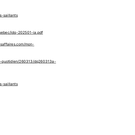
-saillants
quebec/idq-202501-ia.pdf
esaffaires.com/mon-
ly-quotidien/260313/dq260313a-
-saillants