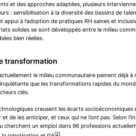
ts et des approches adaptées, plusieurs intervienn
rs : sensibilisation à la diversité des bassins de ta
 et appui à l’adoption de pratiques RH saines et inclusi
iats solides se sont développés entre le milieu commu
ées bien réelles.
de transformation
 actuellement le milieu communautaire peinent déjà à
s inquiétante que les transformations rapides du monde
cteurs clés.
echnologiques creusent les écarts socioéconomiques 
 et de les anticiper, et ceux qui ne l’ont pas. Selon l’
ou cherchent un emploi dans 96 professions actuellem
[2]
a robotisation et l’IA
.