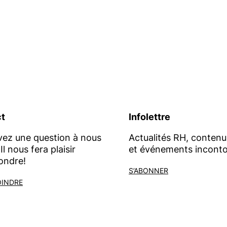
t
Infolettre
vez une question à nous
Actualités RH, contenu
Il nous fera plaisir
et événements inconto
ondre!
S’ABONNER
OINDRE