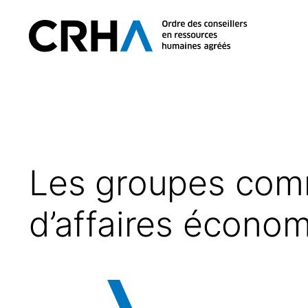
Aller
au
Retour
contenu
à
l’accueil
Les groupes comm
d’affaires écono