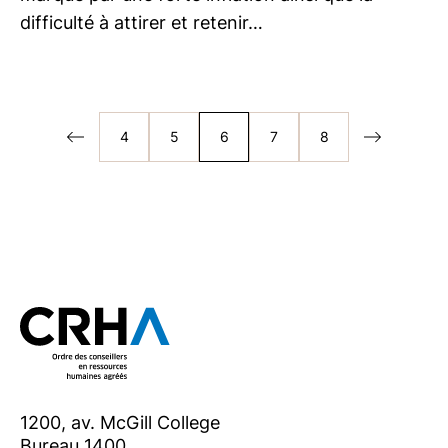
difficulté à attirer et retenir…
4
5
6
7
8
1200, av. McGill College
Bureau 1400