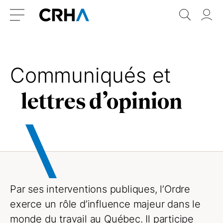
Aller
Retour
Recher
Vo
au
à
do
Menu
contenu
l’accueil
Communiqués et
lettres d’opinion
Par ses interventions publiques, l’Ordre
exerce un rôle d’influence majeur dans le
monde du travail au Québec. Il participe