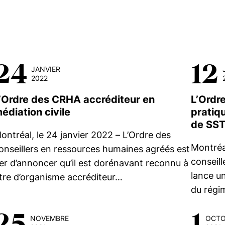
24
12
JANVIER
2022
’Ordre des CRHA accréditeur en
L’Ordr
édiation civile
pratiq
de SS
ontréal, le 24 janvier 2022 – L’Ordre des
Montréal
onseillers en ressources humaines agréés est
conseil
ier d’annoncer qu’il est dorénavant reconnu à
lance u
itre d’organisme accréditeur…
du rég
25
1
NOVEMBRE
OCTO