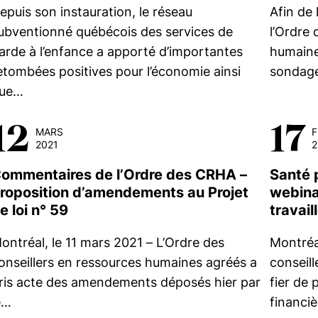
epuis son instauration, le réseau
Afin de
ubventionné québécois des services de
l’Ordre 
arde à l’enfance a apporté d’importantes
humaine
etombées positives pour l’économie ainsi
sondage
ue…
12
17
MARS
F
2021
2
ommentaires de l’Ordre des CRHA –
Santé 
roposition d’amendements au Projet
webinai
e loi n° 59
travai
ontréal, le 11 mars 2021 – L’Ordre des
Montréal
onseillers en ressources humaines agréés a
conseil
ris acte des amendements déposés hier par
fier de 
e…
financi