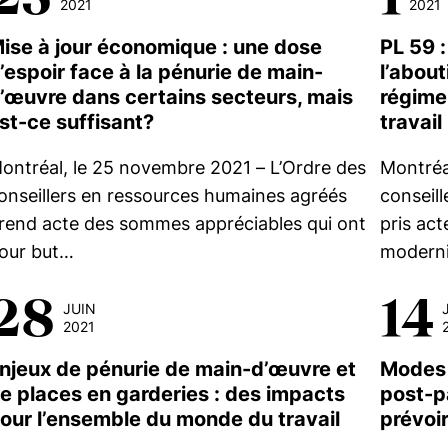
2021
2021
ise à jour économique : une dose
PL 59 :
’espoir face à la pénurie de main-
l’abou
’œuvre dans certains secteurs, mais
régime
st-ce suffisant?
travail
ontréal, le 25 novembre 2021 – L’Ordre des
Montréal
onseillers en ressources humaines agréés
conseil
rend acte des sommes appréciables qui ont
pris act
our but…
modern
28
14
JUIN
2021
njeux de pénurie de main-d’œuvre et
Modes d
e places en garderies : des impacts
post-p
our l’ensemble du monde du travail
prévoir