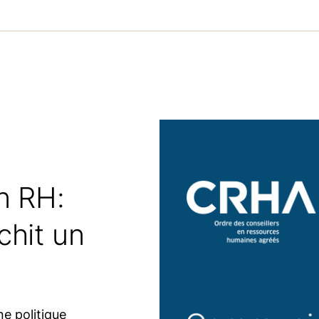
n RH:
chit un
ne politique