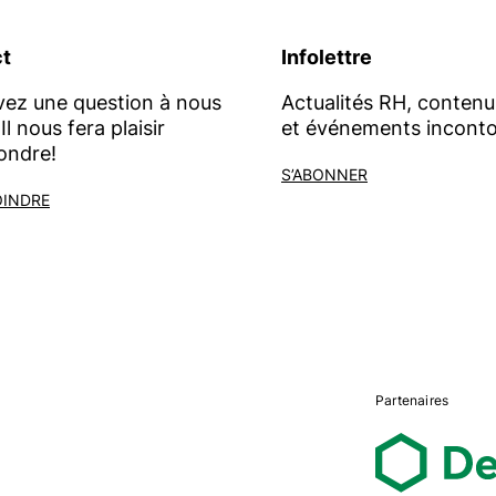
t
Infolettre
vez une question à nous
Actualités RH, contenu
Il nous fera plaisir
et événements inconto
ondre!
S’ABONNER
OINDRE
Partenaires