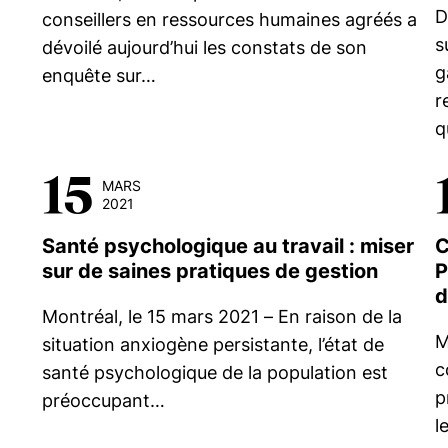
D
conseillers en ressources humaines agréés a
s
dévoilé aujourd’hui les constats de son
g
enquête sur…
r
q
15
MARS
2021
Santé psychologique au travail : miser
C
sur de saines pratiques de gestion
P
d
Montréal, le 15 mars 2021 – En raison de la
M
situation anxiogène persistante, l’état de
c
santé psychologique de la population est
p
préoccupant…
l