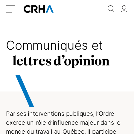
Aller
Retour
Recher
Vo
au
à
do
Menu
contenu
l’accueil
Communiqués et
lettres d’opinion
Par ses interventions publiques, l’Ordre
exerce un rôle d’influence majeur dans le
monde du travail au Québec. Il participe