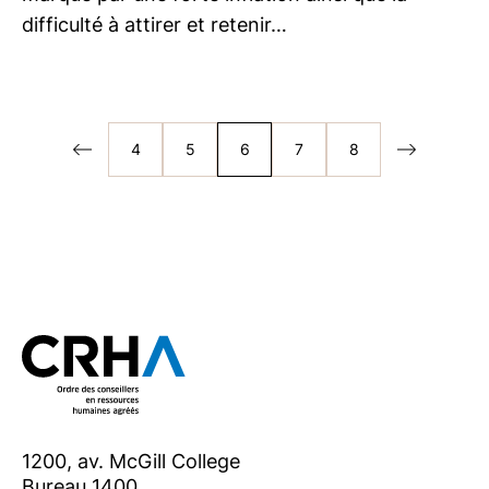
difficulté à attirer et retenir…
4
5
6
7
8
1200, av. McGill College
Bureau 1400