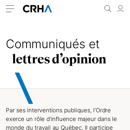
Aller
Retour
Recher
Vo
au
à
do
Menu
contenu
l’accueil
Communiqués et
lettres d’opinion
Par ses interventions publiques, l’Ordre
exerce un rôle d’influence majeur dans le
monde du travail au Québec. Il participe