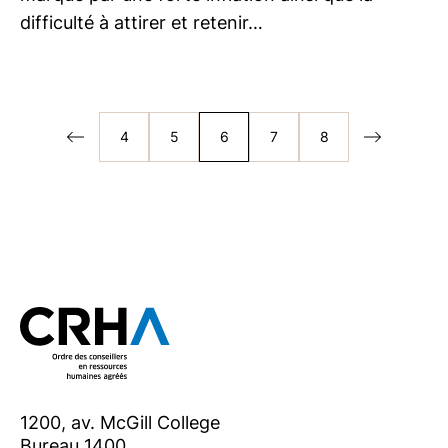
difficulté à attirer et retenir…
4
5
6
7
8
1200, av. McGill College
Bureau 1400