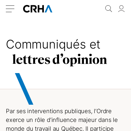
Aller
Retour
Recher
Vo
au
à
do
Menu
contenu
l’accueil
Communiqués et
lettres d’opinion
Par ses interventions publiques, l’Ordre
exerce un rôle d’influence majeur dans le
monde du travail au Québec. Il participe