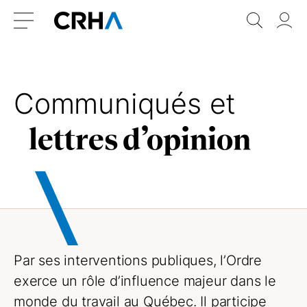
Aller
Retour
Recher
Vo
au
à
do
Menu
contenu
l’accueil
Communiqués et
lettres d’opinion
Par ses interventions publiques, l’Ordre
exerce un rôle d’influence majeur dans le
monde du travail au Québec. Il participe