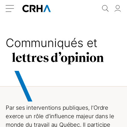
Aller
Retour
Recher
Vo
au
à
do
Menu
contenu
l’accueil
Communiqués et
lettres d’opinion
Par ses interventions publiques, l’Ordre
exerce un rôle d’influence majeur dans le
monde du travail au Québec. Il participe