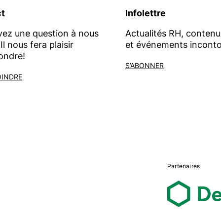
t
Infolettre
vez une question à nous
Actualités RH, contenu
Il nous fera plaisir
et événements inconto
ondre!
S’ABONNER
OINDRE
Partenaires