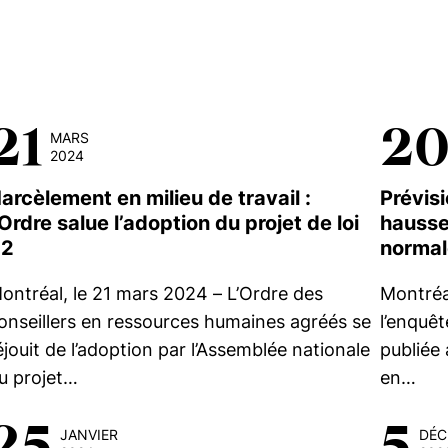
21
2
MARS
2024
arcèlement en milieu de travail :
Prévisi
’Ordre salue l’adoption du projet de loi
hausse
42
normal
ontréal, le 21 mars 2024 – L’Ordre des
Montréa
onseillers en ressources humaines agréés se
l’enquêt
éjouit de l’adoption par l’Assemblée nationale
publiée 
u projet…
en…
25
5
JANVIER
DÉC