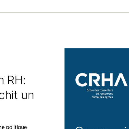
n RH:
chit un
ne politique