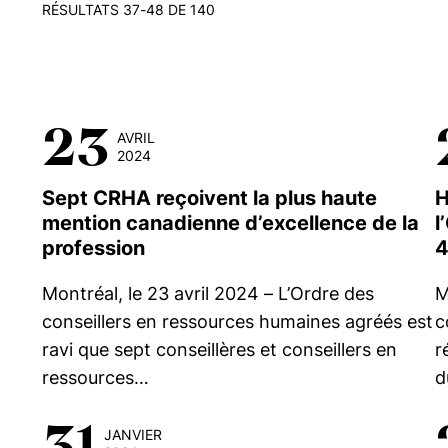
RÉSULTATS 37-48 DE 140
23
AVRIL
2024
Sept CRHA reçoivent la plus haute
H
mention canadienne d’excellence de la
l
profession
Montréal, le 23 avril 2024 – L’Ordre des
M
conseillers en ressources humaines agréés est
c
ravi que sept conseillères et conseillers en
r
ressources…
d
31
JANVIER