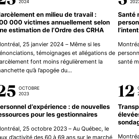
2024
202
arcèlement en milieu de travail :
Santé 
00 000 victimes annuellement selon
person
ne estimation de l’Ordre des CRHA
l’inten
ontréal, 25 janvier 2024 – Même si les
Montréa
énonciations, témoignages et allégations de
personn
arcèlement font moins régulièrement la
santé m
anchette qu’à l’apogée du…
25
12
OCTOBRE
2023
ersonnel d’expérience : de nouvelles
Transpa
essources pour les gestionnaires
élevées
sondag
ontréal, 25 octobre 2023 – Au Québec, le
Montréa
aux d’activité des 60 à 69 ans sur le marché