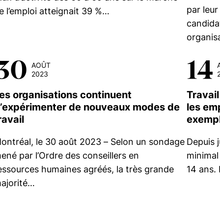
par leur
e l’emploi atteignait 39 %…
candida
organis
30
14
AOÛT
2023
es organisations continuent
Travail
’expérimenter de nouveaux modes de
les em
ravail
exempl
ontréal, le 30 août 2023 – Selon un sondage
Depuis j
ené par l’Ordre des conseillers en
minimal 
essources humaines agréés, la très grande
14 ans. 
ajorité…