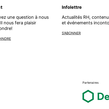
t
Infolettre
vez une question à nous
Actualités RH, contenu
Il nous fera plaisir
et événements inconto
ondre!
S’ABONNER
OINDRE
Partenaires