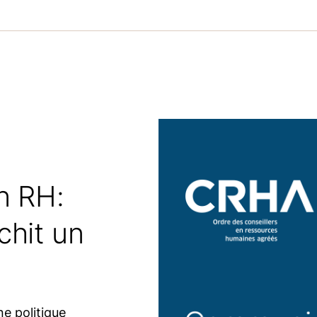
n RH:
chit un
ne politique