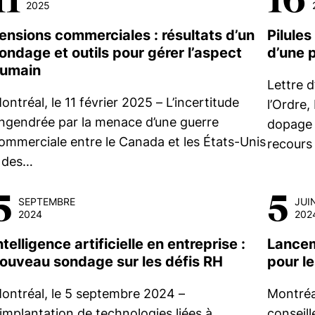
2025
ensions commerciales : résultats d’un
Pilules
ondage et outils pour gérer l’aspect
d’une 
umain
Lettre d
ontréal, le 11 février 2025 – L’incertitude
l’Ordre,
ngendrée par la menace d’une guerre
dopage c
ommerciale entre le Canada et les États-Unis
recours
 des…
5
5
SEPTEMBRE
JUI
2024
202
ntelligence artificielle en entreprise :
Lancem
ouveau sondage sur les défis RH
pour l
ontréal, le 5 septembre 2024 –
Montréal
’implantation de technologies liées à
conseil