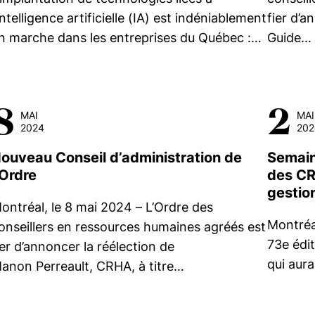
’intelligence artificielle (IA) est indéniablement
fier d’a
n marche dans les entreprises du Québec :…
Guide…
8
2
MAI
MAI
2024
202
ouveau Conseil d’administration de
Semain
’Ordre
des CRH
gestio
ontréal, le 8 mai 2024 – L’Ordre des
Montréal
onseillers en ressources humaines agréés est
73e édit
ier d’annoncer la réélection de
qui aura
anon Perreault, CRHA, à titre…