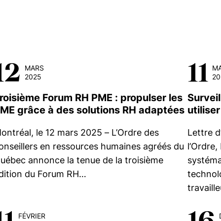
12
11
MARS
M
2025
20
roisième Forum RH PME : propulser les
Surveil
ME grâce à des solutions RH adaptées
utilise
ontréal, le 12 mars 2025 – L’Ordre des
Lettre d
onseillers en ressources humaines agréés du
l’Ordre,
uébec annonce la tenue de la troisième
systéma
dition du Forum RH…
technolo
travaill
11
16
FÉVRIER