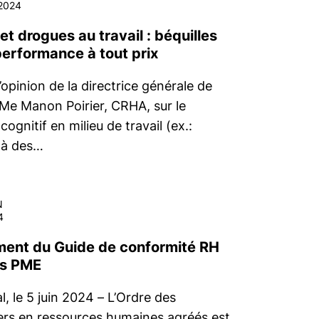
2024
 et drogues au travail : béquilles
performance à tout prix
’opinion de la directrice générale de
 Me Manon Poirier, CRHA, sur le
ognitif en milieu de travail (ex.:
 à des…
N
4
ent du Guide de conformité RH
es PME
, le 5 juin 2024 – L’Ordre des
lers en ressources humaines agréés est