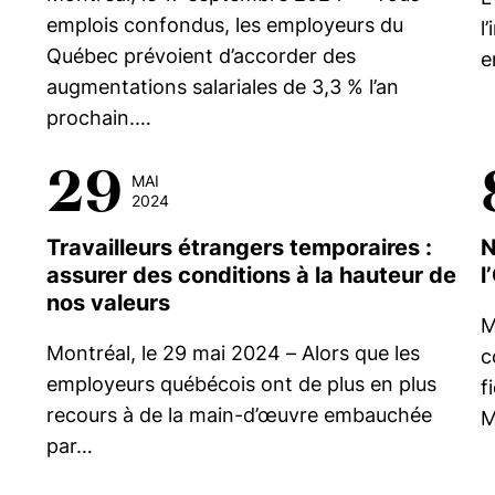
emplois confondus, les employeurs du
l
Québec prévoient d’accorder des
e
augmentations salariales de 3,3 % l’an
prochain.…
29
MAI
2024
Travailleurs étrangers temporaires :
N
assurer des conditions à la hauteur de
l
nos valeurs
M
Montréal, le 29 mai 2024 – Alors que les
c
employeurs québécois ont de plus en plus
f
recours à de la main-d’œuvre embauchée
M
par…