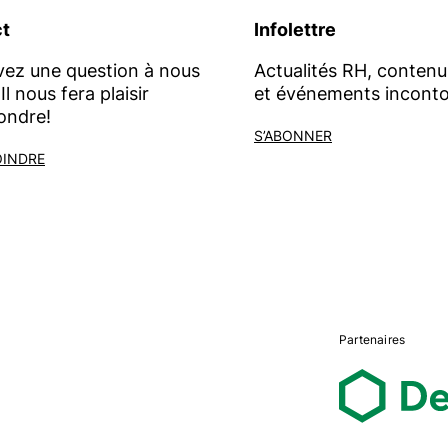
t
Infolettre
vez une question à nous
Actualités RH, contenu
Il nous fera plaisir
et événements inconto
ondre!
S’ABONNER
OINDRE
Partenaires