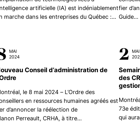
’intelligence artificielle (IA) est indéniablement
fier d’a
n marche dans les entreprises du Québec :…
Guide…
8
2
MAI
MAI
2024
202
ouveau Conseil d’administration de
Semain
’Ordre
des CRH
gestio
ontréal, le 8 mai 2024 – L’Ordre des
Montréal
onseillers en ressources humaines agréés est
73e édit
ier d’annoncer la réélection de
qui aura
anon Perreault, CRHA, à titre…