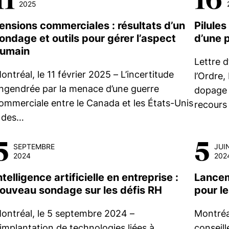
2025
ensions commerciales : résultats d’un
Pilules
ondage et outils pour gérer l’aspect
d’une 
umain
Lettre d
ontréal, le 11 février 2025 – L’incertitude
l’Ordre,
ngendrée par la menace d’une guerre
dopage c
ommerciale entre le Canada et les États-Unis
recours
 des…
5
5
SEPTEMBRE
JUI
2024
202
ntelligence artificielle en entreprise :
Lancem
ouveau sondage sur les défis RH
pour l
ontréal, le 5 septembre 2024 –
Montréal
’implantation de technologies liées à
conseil