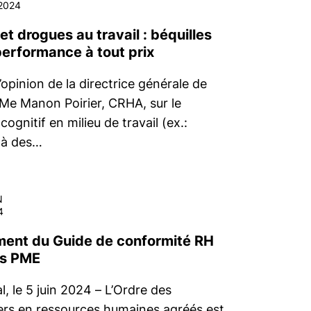
2024
 et drogues au travail : béquilles
performance à tout prix
’opinion de la directrice générale de
 Me Manon Poirier, CRHA, sur le
ognitif en milieu de travail (ex.:
 à des…
N
4
ent du Guide de conformité RH
es PME
, le 5 juin 2024 – L’Ordre des
lers en ressources humaines agréés est