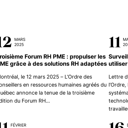
12
11
MARS
M
2025
20
roisième Forum RH PME : propulser les
Surveil
ME grâce à des solutions RH adaptées
utilise
ontréal, le 12 mars 2025 – L’Ordre des
Lettre d
onseillers en ressources humaines agréés du
l’Ordre,
uébec annonce la tenue de la troisième
systéma
dition du Forum RH…
technolo
travaill
11
16
FÉVRIER