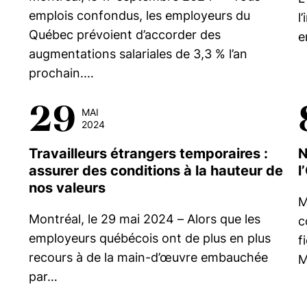
emplois confondus, les employeurs du
l
Québec prévoient d’accorder des
e
augmentations salariales de 3,3 % l’an
prochain.…
29
MAI
2024
Travailleurs étrangers temporaires :
N
assurer des conditions à la hauteur de
l
nos valeurs
M
Montréal, le 29 mai 2024 – Alors que les
c
employeurs québécois ont de plus en plus
f
recours à de la main-d’œuvre embauchée
M
par…