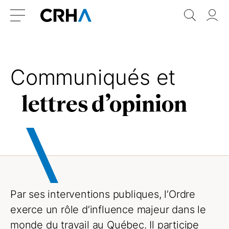
Aller
Retour
Recher
Vo
au
à
do
Menu
contenu
l’accueil
Communiqués et
lettres d’opinion
Par ses interventions publiques, l’Ordre
exerce un rôle d’influence majeur dans le
monde du travail au Québec. Il participe