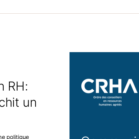
n RH:
chit un
ne politique