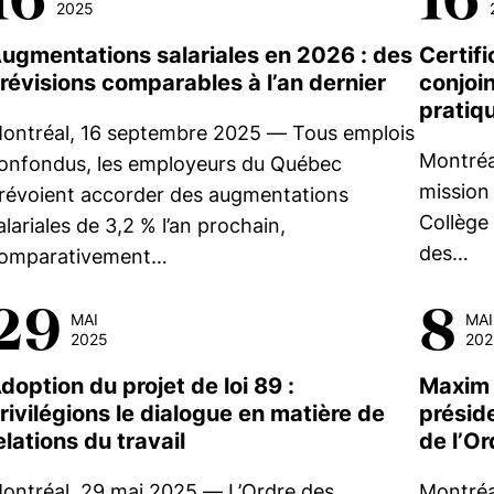
2025
ugmentations salariales en 2026 : des
Certifi
révisions comparables à l’an dernier
conjoin
pratiq
ontréal, 16 septembre 2025 — Tous emplois
Montréa
onfondus, les employeurs du Québec
mission
révoient accorder des augmentations
Collège
alariales de 3,2 % l’an prochain,
des…
omparativement…
29
8
MAI
MAI
2025
202
doption du projet de loi 89 :
Maxim 
rivilégions le dialogue en matière de
présid
elations du travail
de l’Or
ontréal, 29 mai 2025 — L’Ordre des
Montréa