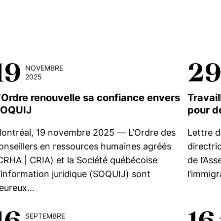
19
2
NOVEMBRE
2025
’Ordre renouvelle sa confiance envers
Travail
OQUIJ
pour de
ontréal, 19 novembre 2025 — L’Ordre des
Lettre 
onseillers en ressources humaines agréés
directri
CRHA | CRIA) et la Société québécoise
de l’Ass
’information juridique (SOQUIJ) sont
l’immigr
eureux…
16
16
SEPTEMBRE