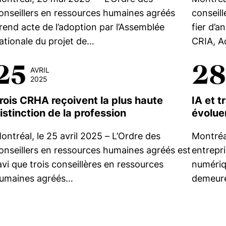
onseillers en ressources humaines agréés
conseil
rend acte de l’adoption par l’Assemblée
fier d’a
ationale du projet de…
CRIA, A
25
28
AVRIL
2025
rois CRHA reçoivent la plus haute
IA et t
istinction de la profession
évoluer
ontréal, le 25 avril 2025 – L’Ordre des
Montréa
onseillers en ressources humaines agréés est
entrepri
avi que trois conseillères en ressources
numériqu
umaines agréés…
demeure