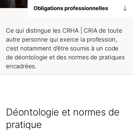
Obligations professionnelles
Déontologie et normes de pratiques
Ce qui distingue les
CRHA | CRIA
de toute
Lignes directrices et avis
autre personne qui exerce la profession,
Obligations
c’est notamment d’être soumis à un code
de déontologie et des normes de pratiques
Formation continue
encadrées.
Fournisseurs d’activités de formation
préapprouvées
Inspection professionnelle
Comment se déroule une inspection
professionnelle
Déontologie et normes de
Inspection professionnelle ECH
pratique
Inspection volontaire